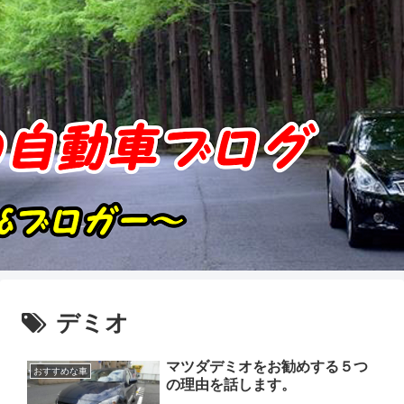
デミオ
マツダデミオをお勧めする５つ
おすすめな車
の理由を話します。