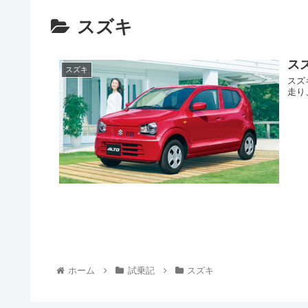
スズキ
ス
スズキ
スズ
走り
ホーム
試乗記
スズキ