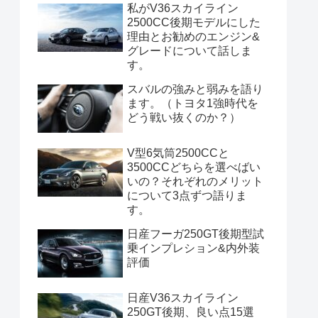
私がV36スカイライン
2500CC後期モデルにした
理由とお勧めのエンジン&
グレードについて話しま
す。
スバルの強みと弱みを語り
ます。（トヨタ1強時代を
どう戦い抜くのか？）
V型6気筒2500CCと
3500CCどちらを選べばい
いの？それぞれのメリット
について3点ずつ語りま
す。
日産フーガ250GT後期型試
乗インプレション&内外装
評価
日産V36スカイライン
250GT後期、良い点15選