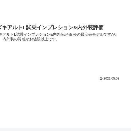
ズキアルトL試乗インプレション&内外装評価
キアルトL試乗インプレション&内外装評価 軽の最安値モデルですが、
、内外装の質感がお値段以上です。
2021.05.09