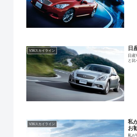
日
V36スカイライン
日産
と比
私
V36スカイライン
お
私が