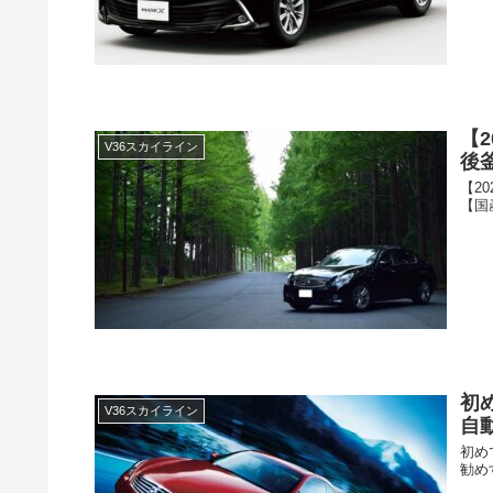
【
V36スカイライン
後
【2
【国
初
V36スカイライン
自
初め
勧め