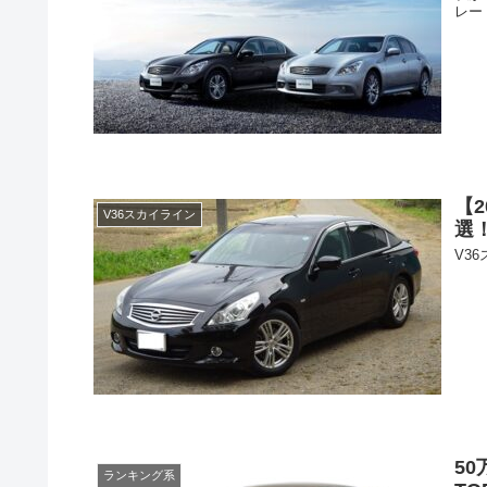
レー
【
V36スカイライン
選
V3
5
ランキング系