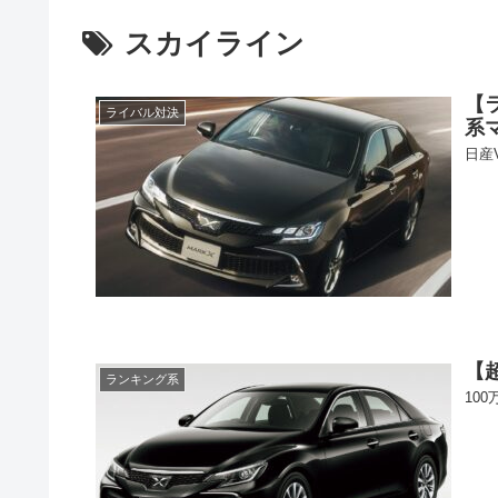
スカイライン
【
ライバル対決
系
日産
【
ランキング系
10