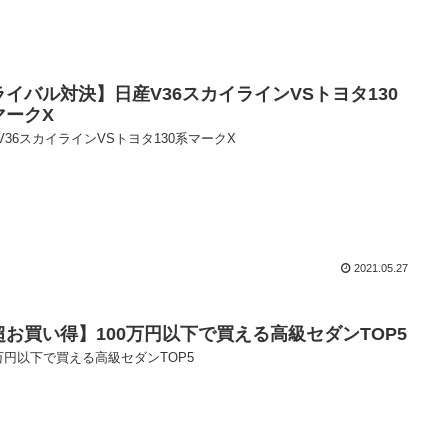
ライバル対決】日産V36スカイラインVSトヨタ130
マークX
V36スカイラインVSトヨタ130系マークX
2021.05.27
超お買い得】100万円以下で買える高級セダンTOP5
0万円以下で買える高級セダンTOP5