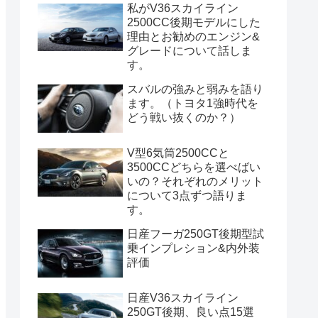
私がV36スカイライン
2500CC後期モデルにした
理由とお勧めのエンジン&
グレードについて話しま
す。
スバルの強みと弱みを語り
ます。（トヨタ1強時代を
どう戦い抜くのか？）
V型6気筒2500CCと
3500CCどちらを選べばい
いの？それぞれのメリット
について3点ずつ語りま
す。
日産フーガ250GT後期型試
乗インプレション&内外装
評価
日産V36スカイライン
250GT後期、良い点15選