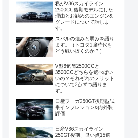
私がV36スカイライン
2500CC後期モデルにした
理由とお勧めのエンジン&
グレードについて話しま
す。
スバルの強みと弱みを語り
ます。（トヨタ1強時代を
どう戦い抜くのか？）
V型6気筒2500CCと
3500CCどちらを選べばい
いの？それぞれのメリット
について3点ずつ語りま
す。
日産フーガ250GT後期型試
乗インプレション&内外装
評価
日産V36スカイライン
250GT後期、良い点15選