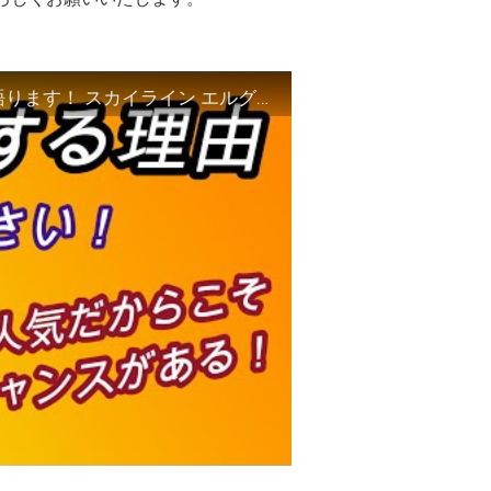
【2021年度版】日産自動車が復活する理由を語ります！ スカイライン エルグランド エクストレイル NISSAN