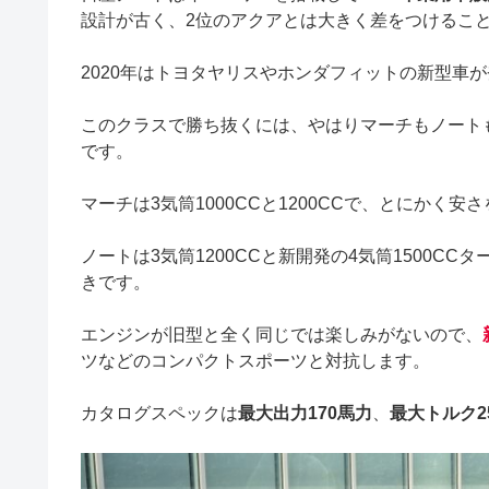
設計が古く、2位のアクアとは大きく差をつけるこ
2020年はトヨタヤリスやホンダフィットの新型車
このクラスで勝ち抜くには、やはりマーチもノート
です。
マーチは3気筒1000CCと1200CCで、とにかく
ノートは3気筒1200CCと新開発の4気筒1500C
きです。
エンジンが旧型と全く同じでは楽しみがないので、
ツなどのコンパクトスポーツと対抗します。
カタログスペックは
最大出力170馬力
、
最大トルク25