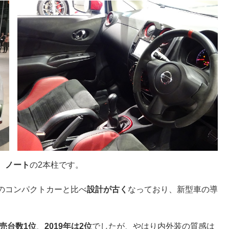
、
ノート
の2本柱です。
のコンパクトカーと比べ
設計が古く
なっており、新型車の導
販売台数1位
、
2019年は2位
でしたが、やはり内外装の質感は