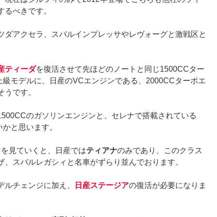
するべきです。
ツダアクセラ、スバルインプレッサやレヴォーグと激戦区と
産ティーダ
を復活させて先ほどのノートと同じ1500CCター
上級モデルに、日産のVCエンジンである、2000CCターボエ
そうです。
1500CCのガソリンエンジンと、セレナで搭載されている
いかと思います。
ゴンを見ていくと、日産では
ティアナ
のみであり、このクラス
ザ、スバルレガシィと名車がずらり並んでおります。
デルチェンジに加え、
日産ステージア
の復活が必要になりま