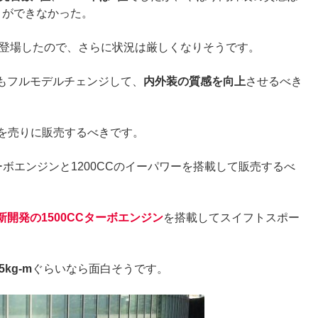
とができなかった。
が登場したので、さらに状況は厳しくなりそうです。
もフルモデルチェンジして、
内外装の質感を向上
させるべき
安さを売りに販売するべきです。
Cターボエンジンと1200CCのイーパワーを搭載して販売するべ
新開発の1500CCターボエンジン
を搭載してスイフトスポー
kg-m
ぐらいなら面白そうです。